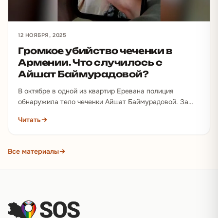
12 НОЯБРЯ, 2025
Громкое убийство чеченки в
Армении. Что случилось с
Айшат Баймурадовой?
В октябре в одной из квартир Еревана полиция
обнаружила тело чеченки Айшат Баймурадовой. За
три дня до этого…
Читать
Все материалы
Подвал сайта