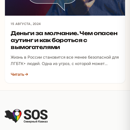
15 АВГУСТА, 2024
Деньги за молчание. Чем опасен
аутинг и как бороться с
вымогателями
Жизнь в России становится все менее безопасной для
ЛГБТК+ людей. Одна из угроз, с которой может
столкнуться любой представитель сообщества, — это
Читать
аутинг.…
Подвал сайта