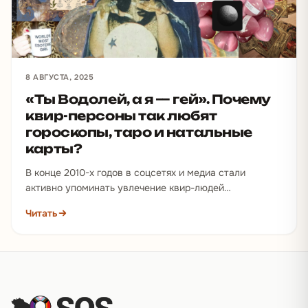
8 АВГУСТА, 2025
«Ты Водолей, а я — гей». Почему
квир-персоны так любят
гороскопы, таро и натальные
карты?
В конце 2010-х годов в соцсетях и медиа стали
активно упоминать увлечение квир-людей
гороскопами, таро и натальными картами. Некоторые
Читать
ЛГБТК-издания (например, американские…
Подвал сайта