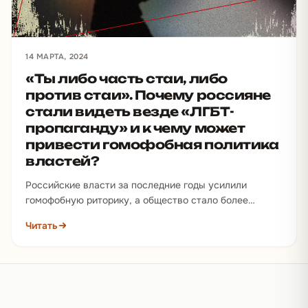
14 МАРТА, 2024
«Ты либо часть стаи, либо
против стаи». Почему россияне
стали видеть везде «ЛГБТ-
пропаганду» и к чему может
привести гомофобная политика
властей?
Российские власти за последние годы усилили
гомофобную риторику, а общество стало более
радикальным. «ЛГБТ-пропаганду» теперь видят в чем
Читать
угодно: в носке на…
Подвал сайта