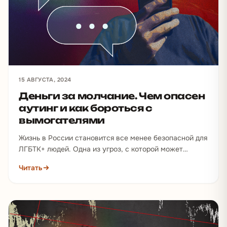
15 АВГУСТА, 2024
Деньги за молчание. Чем опасен
аутинг и как бороться с
вымогателями
Жизнь в России становится все менее безопасной для
ЛГБТК+ людей. Одна из угроз, с которой может
столкнуться любой представитель сообщества, — это
Читать
аутинг.…