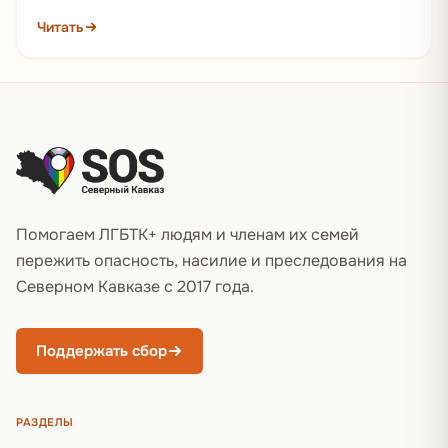
радикальным. «ЛГБТ-пропаганду» теперь видят в чем
Читать
угодно: в носке на…
Подвал сайта
Помогаем ЛГБТК+ людям и членам их семей
пережить опасность, насилие и преследования на
Северном Кавказе с 2017 года.
Поддержать сбор
РАЗДЕЛЫ