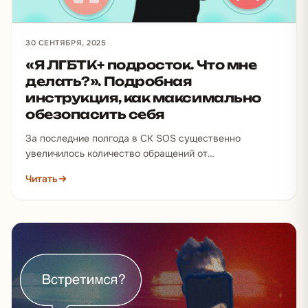
30 СЕНТЯБРЯ, 2025
«Я ЛГБТК+ подросток. Что мне
делать?​​». Подробная
инструкция, как максимально
обезопасить себя
За последние полгода в СК SOS существенно
увеличилось количество обращений от
несовершеннолетних заявителей. Они жалуются на
Читать
побои от родственников, угрозы, а также…