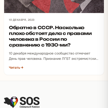
10 ДЕКАБРЯ, 2023
Обратно в СССР. Насколько
плохо обстоят дела с правами
человека в России по
сравнению с 1930-ми?
10 декабря международное сообщество отмечает
День прав человека. Признание ЛГБТ экстремистским
движением в России породило новый виток дискуссии
Читать
о том, что страна…
Подвал сайта