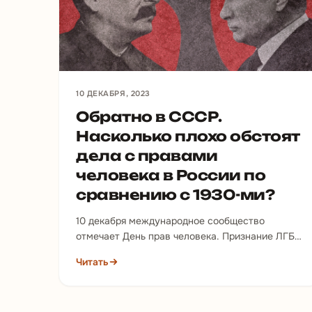
10 ДЕКАБРЯ, 2023
Обратно в СССР.
Насколько плохо обстоят
дела с правами
человека в России по
сравнению с 1930-ми?
10 декабря международное сообщество
отмечает День прав человека. Признание ЛГБТ
экстремистским движением в России породило
Читать
новый виток дискуссии о том, что страна…