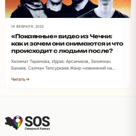
19 ФЕВРАЛЯ, 2023
«Покаянные» видео из Чечни:
как и зачем они снимаются и что
происходит с людьми после?
Халимат Тарамова, Идрис Арсамиков, Зелимхан
Бакаев, Салман Тепсуркаев Жанр «извинений на
камеру» давно стал инструментом, с помощью
Читать
которого чеченские власти пытаются показать,…
Подвал сайта