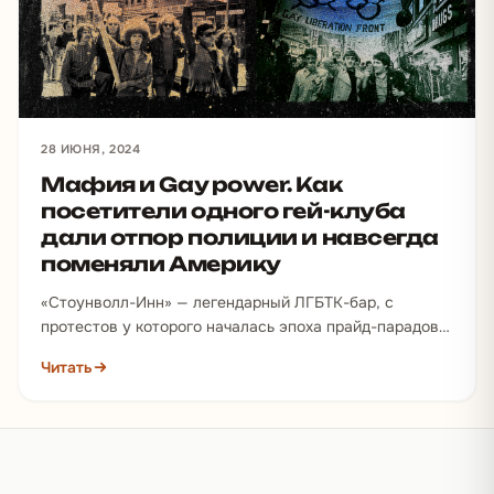
28 ИЮНЯ, 2024
Мафия и Gay power. Как
посетители одного гей-клуба
дали отпор полиции и навсегда
поменяли Америку
«Стоунволл-Инн» — легендарный ЛГБТК-бар, с
протестов у которого началась эпоха прайд-парадов и
обсуждения прав квир-персон. Заведением подпольно
Читать
управляла мафия, раз в месяц…
Подвал сайта