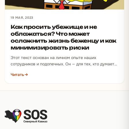
19 МАЯ, 2023
Как просить убежище и не
облажаться? Что может
осложнить жизнь беженцу и как
минимизировать риски
Этот текст основан на личном опыте наших
сотрудников и подопечных. Он — для тех, кто думает
просить убежище за границей, потому что…
Читать
Подвал сайта