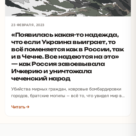
23 ФЕВРАЛЯ, 2023
«Появилась какая-то надежда,
что если Украина выиграет, то
всё поменяется как в России, так
и в Чечне. Все надеются на это»
— как Россия завоевывала
Ичкерию и уничтожала
чеченский народ
Убийства мирных граждан, ковровые бомбардировки
городов, братские могилы — всё то, что увидел мир в
войне России против Украины, российские солдаты
Читать
уже…
Подвал сайта