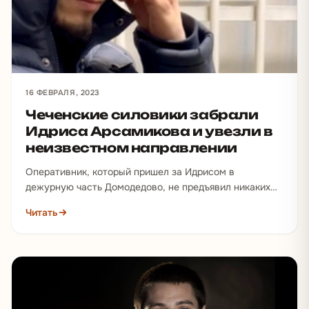
16 ФЕВРАЛЯ, 2023
Чеченские силовики забрали
Идриса Арсамикова и увезли в
неизвестном направлении
Оперативник, который пришел за Идрисом в
дежурную часть Домодедово, не предъявил никаких
документов местным полицейским и отказался
Читать
предоставить…