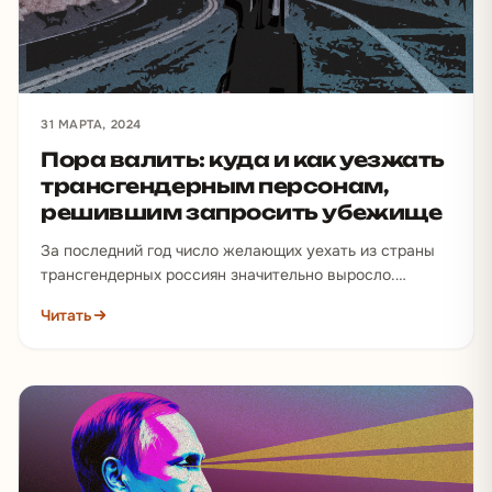
31 МАРТА, 2024
Пора валить: куда и как уезжать
трансгендерным персонам,
решившим запросить убежище
За последний год число желающих уехать из страны
трансгендерных россиян значительно выросло.
Повлияли продолжающаяся война, признание
Читать
«движения ЛГБТ» экстремистским, запреты
трансгендерного перехода,…