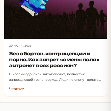
20 ИЮЛЯ, 2023
Без абортов, контрацепции и
порно. Как запрет «смены пола»
затронет всех россиян?
В России одобрили законопроект, полностью
запрещающий транспереход. Люди не смогут делать
операции, проходить гормональную терапию, менять
Читать
гендерный маркер в паспорте. Против документа…
Подвал сайта