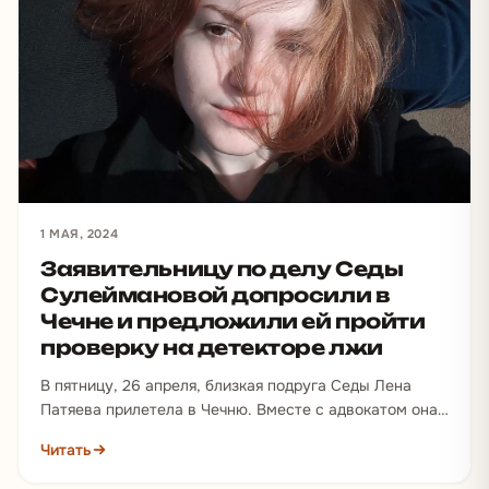
1 МАЯ, 2024
Заявительницу по делу Седы
Сулеймановой допросили в
Чечне и предложили ей пройти
проверку на детекторе лжи
В пятницу, 26 апреля, близкая подруга Седы Лена
Патяева прилетела в Чечню. Вместе с адвокатом она
посетила Следственный…
Читать