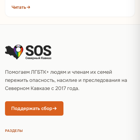
экстремистским и запретил его деятельность в
Читать
стране. Пока что нет точной информации,…
Подвал сайта
Помогаем ЛГБТК+ людям и членам их семей
пережить опасность, насилие и преследования на
Северном Кавказе с 2017 года.
Поддержать сбор
РАЗДЕЛЫ