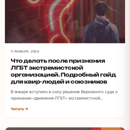
11 ЯНВАРЯ, 2024
Что делать после признания
ЛГБТ экстремистской
организацией. Подробный гайд
для квир-людей и союзников
В январе вступило в силу решение Верховного суда о
признании «движения ЛГБТ» экстремистской
организацией. Пока нельзя сказать точно, как именно
Читать
оно будет…