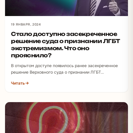
19 ЯНВАРЯ, 2024
Стало доступно засекреченное
решение суда о признании ЛГБТ
экстремизмом. Что оно
прояснило?
В открытом доступе появилось ранее засекреченное
решение Верховного суда о признании ЛГБТ
экстремистской организацией. Его копию удалось
Читать
получить из-за возбуждения первого дела…