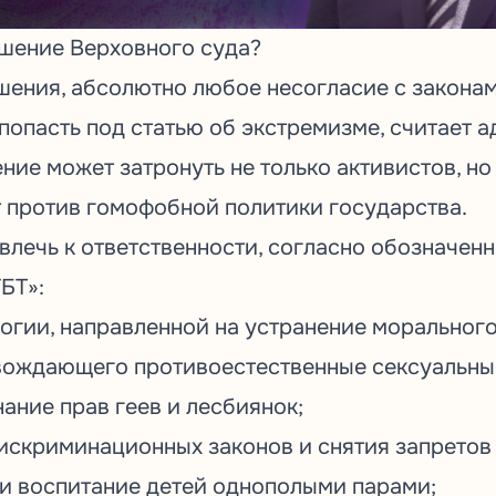
ешение Верховного суда?
ешения, абсолютно любое несогласие с закона
попасть под статью об экстремизме, считает 
ение может затронуть не только активистов, но 
т против гомофобной политики государства.
ивлечь к ответственности, согласно обозначен
БТ»:
гии, направленной на устранение морального
вождающего противоестественные сексуальн
ание прав геев и лесбиянок;
скриминационных законов и снятия запретов
 и воспитание детей однополыми парами;