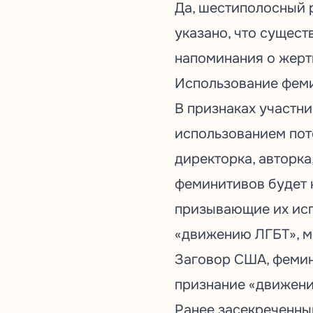
Да, шестиполосный 
указано, что сущест
напоминания о жерт
Использование фем
В признаках участн
использованием пот
директорка, авторка
феминитивов будет к
призывающие их испо
«движению ЛГБТ», м
Заговор США, фемин
признание «движени
Ранее засекреченны