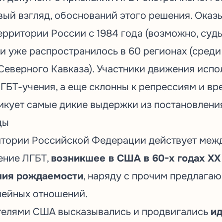
вый взгляд, обоснований этого решения. Оказ
ерритории России с 1984 года (возможно, суд
 и уже распространилось в 60 регионах (сред
 Северного Кавказа). Участники движения исп
ГБТ-учения, а еще склонны к репрессиям и вр
икует самые дикие выдержки из постановлени
цы
ритории Российской Федерации действует ме
ение ЛГБТ,
возникшее в США в 60-х годах ХХ
ния рождаемости
, наряду с прочим предлага
мейных отношений.
телями США высказывались и продвигались
ид