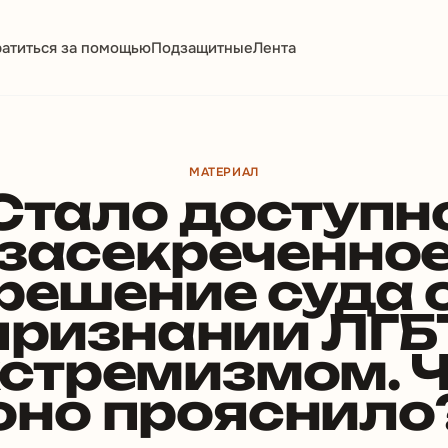
атиться за помощью
Подзащитные
Лента
МАТЕРИАЛ
Стало доступн
засекреченно
решение суда 
признании ЛГБ
стремизмом. 
оно прояснило