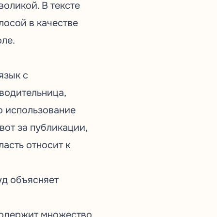
оликой. В тексте
лосой в качестве
ле.
язык с
водительница,
то использование
вот за публикации,
ласть относит к
уд объясняет
содержит множество