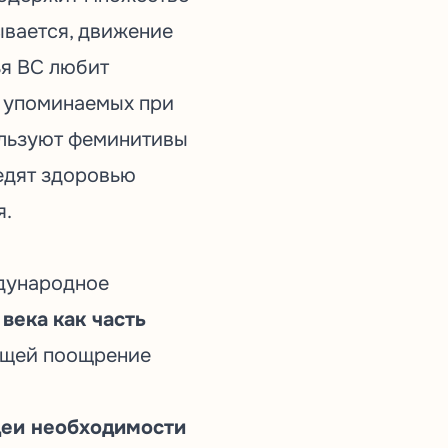
ывается, движение
ья ВС любит
и упоминаемых при
ользуют феминитивы
едят здоровью
я.
ждународное
 века
как часть
ющей поощрение
еи необходимости