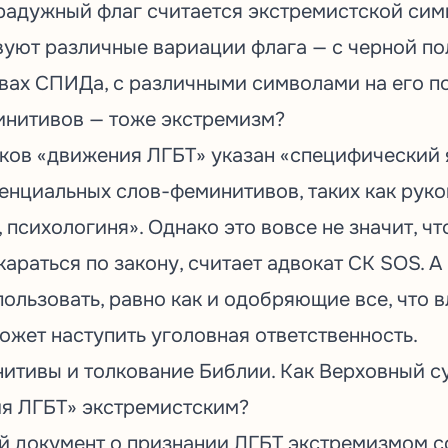
радужный флаг считается экстремистской симв
вуют различные вариации флага — с черной по
вах СПИДа, с различными символами на его по
инитивов — тоже экстремизм?
иков «движения ЛГБТ» указан «специфический 
енциальных слов-феминитивов, таких как руко
, психологиня». Однако это вовсе не значит, ч
араться по закону, считает адвокат СК SOS. А 
льзовать, равно как и одобряющие все, что в
ожет наступить уголовная ответственность.
итивы и толкование Библии. Как Верховный с
я ЛГБТ» экстремистским?
й документ о признании ЛГБТ экстремизмом 