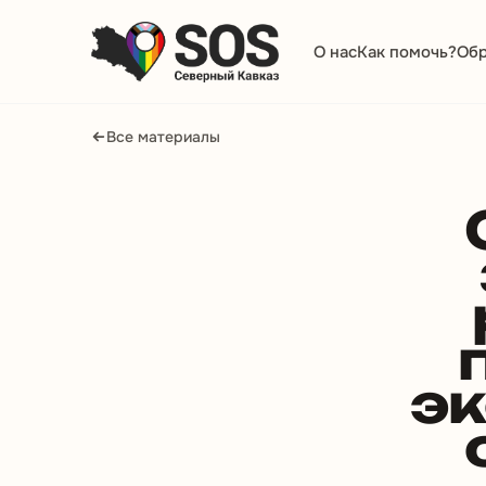
О нас
Как помочь?
Обр
Все материалы
эк