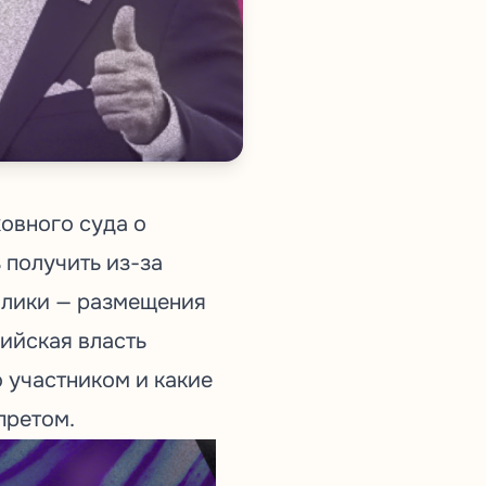
овного суда о
 получить из-за
олики — размещения
сийская власть
 участником и какие
претом.