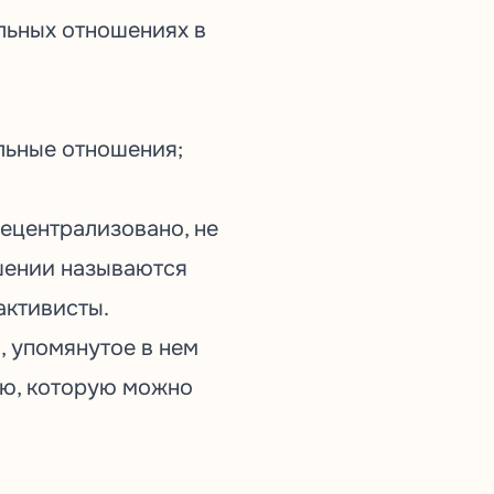
льных отношениях в
льные отношения;
децентрализовано, не
шении называются
активисты.
, упомянутое в нем
ию, которую можно