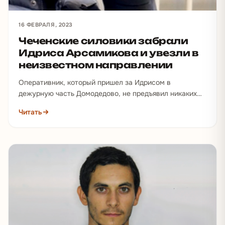
16 ФЕВРАЛЯ, 2023
Чеченские силовики забрали
Идриса Арсамикова и увезли в
неизвестном направлении
Оперативник, который пришел за Идрисом в
дежурную часть Домодедово, не предъявил никаких
документов местным полицейским и отказался
Читать
предоставить…