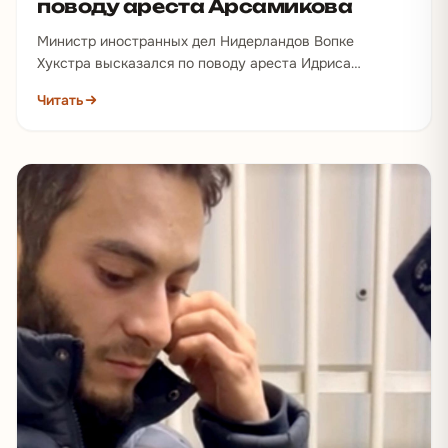
поводу ареста Арсамикова
Министр иностранных дел Нидерландов Вопке
Хукстра высказался по поводу ареста Идриса
Арсамикова в Twitter. Я глубоко обеспокоен судьбой…
Читать