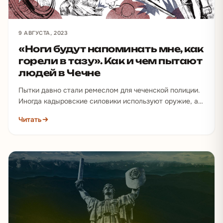
9 АВГУСТА, 2023
«Ноги будут напоминать мне, как
горели в тазу». Как и чем пытают
людей в Чечне
Пытки давно стали ремеслом для чеченской полиции.
Иногда кадыровские силовики используют оружие, а
порой и бытовые предметы. Таким образом
Читать
задержанных вынуждают давать…