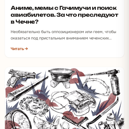
Аниме, мемы с Гачимучи и поиск
авиабилетов. За что преследуют
в Чечне?
Необязательно быть оппозиционером или геем, чтобы
оказаться под пристальным вниманием чеченских
силовиком. Подзащитные СК SOS неоднократно
Читать
сталкивались с абсурдными причинами для
дальнейших…