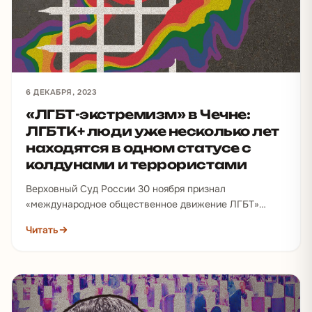
6 ДЕКАБРЯ, 2023
«ЛГБТ-экстремизм» в Чечне:
ЛГБТК+ люди уже несколько лет
находятся в одном статусе с
колдунами и террористами
Верховный Суд России 30 ноября признал
«международное общественное движение ЛГБТ»
экстремистским и запретил его деятельность в
Читать
стране. Пока что нет точной информации,…