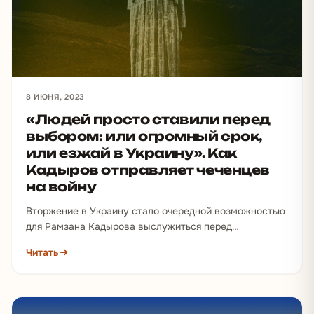
8 ИЮНЯ, 2023
«Людей просто ставили перед
выбором: или огромный срок,
или езжай в Украину». Как
Кадыров отправляет чеченцев
на войну
Вторжение в Украину стало очередной возможностью
для Рамзана Кадырова выслужиться перед
Владимиром Путиным и показать свое влияние в
Читать
Чечне. Глава региона старался…