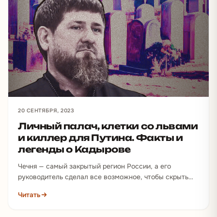
20 СЕНТЯБРЯ, 2023
Личный палач, клетки со львами
и киллер для Путина. Факты и
легенды о Кадырове
Чечня — самый закрытый регион России, а его
руководитель сделал все возможное, чтобы скрыть
свою жизнь даже от ближайшего окружения.
Читать
Доподлинно до…