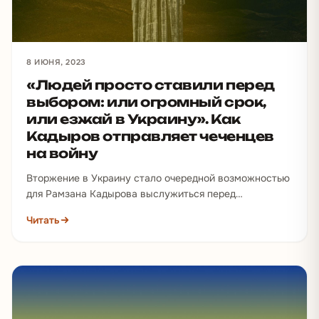
8 ИЮНЯ, 2023
«Людей просто ставили перед
выбором: или огромный срок,
или езжай в Украину». Как
Кадыров отправляет чеченцев
на войну
Вторжение в Украину стало очередной возможностью
для Рамзана Кадырова выслужиться перед
Владимиром Путиным и показать свое влияние в
Читать
Чечне. Глава региона старался…