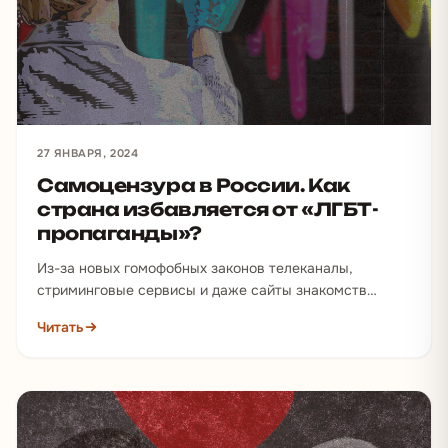
27 ЯНВАРЯ, 2024
Самоцензура в России. Как
страна избавляется от «ЛГБТ-
пропаганды»?
Из-за новых гомофобных законов телеканалы,
стриминговые сервисы и даже сайты знакомств
начали заниматься самоцензурой. Та порой принимает
Читать
формы настоящей паранойи: под раздачу…