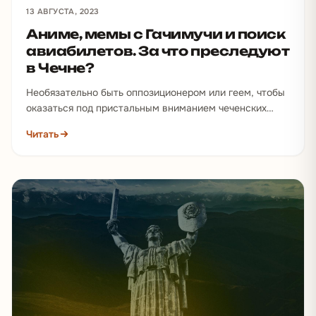
13 АВГУСТА, 2023
Аниме, мемы с Гачимучи и поиск
авиабилетов. За что преследуют
в Чечне?
Необязательно быть оппозиционером или геем, чтобы
оказаться под пристальным вниманием чеченских
силовиком. Подзащитные СК SOS неоднократно
Читать
сталкивались с абсурдными причинами для
дальнейших…