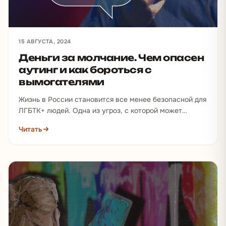
15 АВГУСТА, 2024
Деньги за молчание. Чем опасен
аутинг и как бороться с
вымогателями
Жизнь в России становится все менее безопасной для
ЛГБТК+ людей. Одна из угроз, с которой может
столкнуться любой представитель сообщества, — это
Читать
аутинг.…