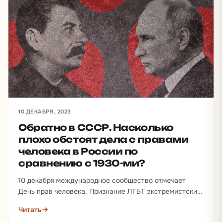
10 ДЕКАБРЯ, 2023
Обратно в СССР. Насколько
плохо обстоят дела с правами
человека в России по
сравнению с 1930-ми?
10 декабря международное сообщество отмечает
День прав человека. Признание ЛГБТ экстремистским
движением в России породило новый виток дискуссии
Читать
о том, что страна…