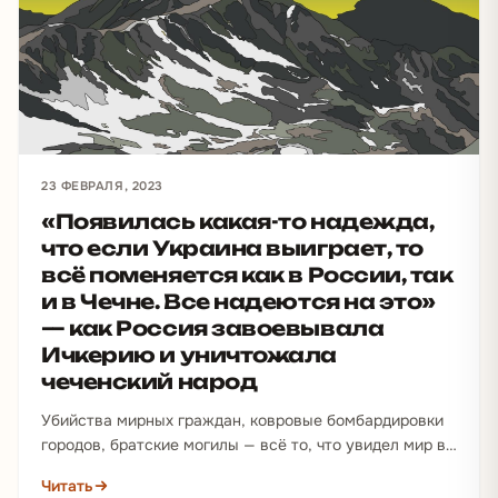
23 ФЕВРАЛЯ, 2023
«Появилась какая-то надежда,
что если Украина выиграет, то
всё поменяется как в России, так
и в Чечне. Все надеются на это»
— как Россия завоевывала
Ичкерию и уничтожала
чеченский народ
Убийства мирных граждан, ковровые бомбардировки
городов, братские могилы — всё то, что увидел мир в
войне России против Украины, российские солдаты
Читать
уже…