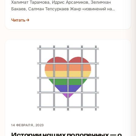
Халимат Тарамова, Идрис Арсамиков, Зелимхан
Бакаев, Салман Тепсуркаев Жанр «извинений на
камеру» давно стал инструментом, с помощью
Читать
которого чеченские власти пытаются показать,…
14 ФЕВРАЛЯ, 2023
Истории наших подопечных — о