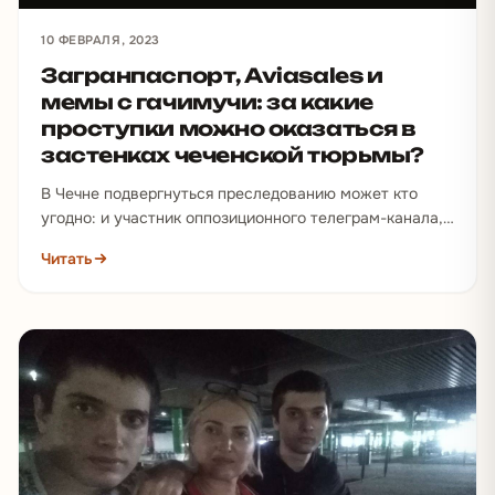
10 ФЕВРАЛЯ, 2023
Загранпаспорт, Aviasales и
мемы с гачимучи: за какие
проступки можно оказаться в
застенках чеченской тюрьмы?
В Чечне подвергнуться преследованию может кто
угодно: и участник оппозиционного телеграм-канала,
и представитель ЛГБТК+, и просто аполитичный, но
Читать
случайно попавшийся под руку…