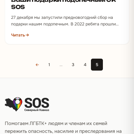
SOS
27 декабря мы запустили предновогодний сбор на
подарки нашим подопечным. В 2022 ребята прошли
через тяжелые испытания: пережили насилие, были
Читать
вынуждены бежать…
←
1
…
3
4
5
Подвал сайта
Помогаем ЛГБТК+ людям и членам их семей
пережить опасность, насилие и преследования на