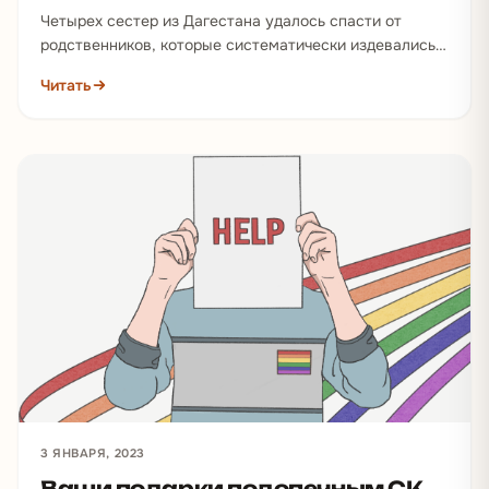
Четырех сестер из Дагестана удалось спасти от
родственников, которые систематически издевались
над девушками. Хизриевы Хадижат и Патимат,
Читать
Газимагомедова Аминат и Магомедова Патимат…
3 ЯНВАРЯ, 2023
Ваши подарки подопечным СК