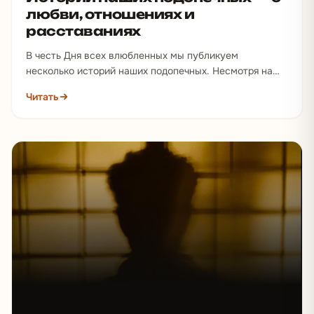
любви, отношениях и
расставаниях
В честь Дня всех влюбленных мы публикуем
несколько историй наших подопечных. Несмотря на
смертельную опасность, которая грозит им на
Читать
Северном Кавказе, и…