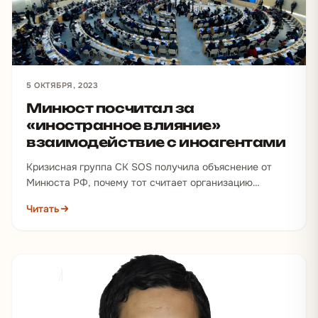
5 ОКТЯБРЯ, 2023
Минюст посчитал за
«иностранное влияние»
взаимодействие с иноагентами
Кризисная группа СК SOS получила объяснение от
Минюста РФ, почему тот считает организацию
иностранным агентом. Судя по представленным
Читать
«доказательствам» политической деятельности,
ведомству…