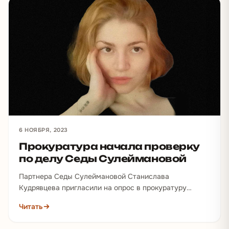
6 НОЯБРЯ, 2023
Прокуратура начала проверку
по делу Седы Сулеймановой
Партнера Седы Сулеймановой Станислава
Кудрявцева пригласили на опрос в прокуратуру
Санкт-Петербурга. В четверг, 2 ноября, Станислав дал
Читать
подробные объяснения, предоставив сотрудникам
всю…