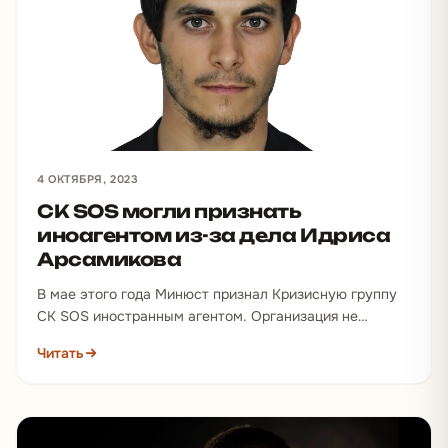
4 ОКТЯБРЯ, 2023
СК SOS могли признать
иноагентом из-за дела Идриса
Арсамикова
В мае этого года Минюст признал Кризисную группу
СК SOS иностранным агентом. Организация не
согласна с этим решением и отправила исковое
Читать
заявление,…