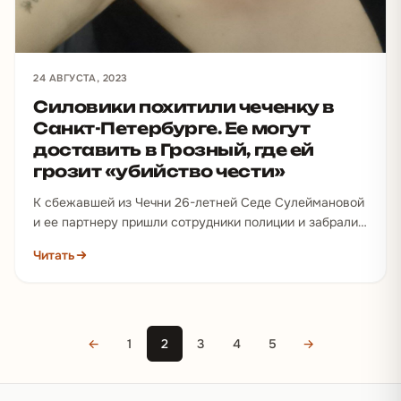
24 АВГУСТА, 2023
Силовики похитили чеченку в
Санкт-Петербурге. Ее могут
доставить в Грозный, где ей
грозит «убийство чести»
К сбежавшей из Чечни 26-летней Седе Сулеймановой
и ее партнеру пришли сотрудники полиции и забрали
их в отделение. Затем молодого человека отпустили,…
Читать
←
1
2
3
4
5
→
Подвал сайта