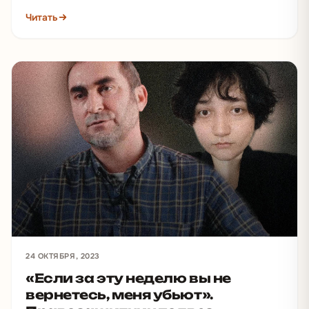
поговорить и урегулировать конфликт. Семья девушки
Читать
угрожает убийством…
24 ОКТЯБРЯ, 2023
«Если за эту неделю вы не
вернетесь, меня убьют».