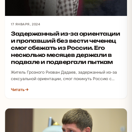
17 ЯНВАРЯ, 2024
Задержанный из-за ориентации
и пропавший без вести чеченец
смог сбежать из России. Его
несколько месяцев держали в
подвале и подвергали пыткам
Житель Грозного Ризван Дадаев, задержанный из-за
сексуальной ориентации, смог покинуть Россию с
помощью Кризисной группы СК SOS. Летом 2022-го
Читать
года в интернете…